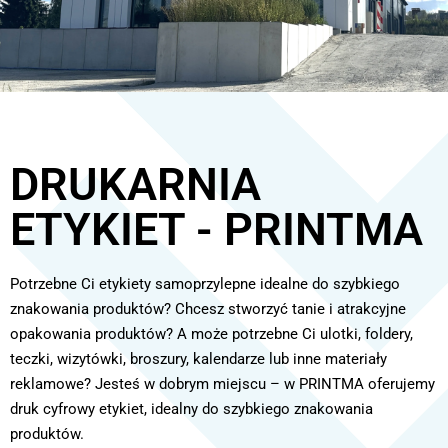
NOWA LOKALIZACJA !!!
DRUKARNIA
Szanowni klienci. Zapraszamy do nowej siedziby firmy.
DĘBÓWKA 13G
ETYKIET - PRINTMA
GOOGLE MAPS
Potrzebne Ci etykiety samoprzylepne idealne do szybkiego
znakowania produktów? Chcesz stworzyć tanie i atrakcyjne
opakowania produktów? A może potrzebne Ci ulotki, foldery,
teczki, wizytówki, broszury, kalendarze lub inne materiały
reklamowe? Jesteś w dobrym miejscu – w PRINTMA oferujemy
druk cyfrowy etykiet, idealny do szybkiego znakowania
produktów.