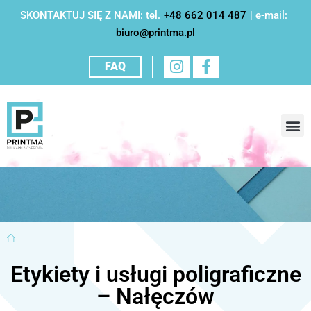
SKONTAKTUJ SIĘ Z NAMI: tel.
+48 662 014 487
| e-mail:
biuro@printma.pl
FAQ
USŁUG
DRUK CYFRO
ETYKI
ETYKIE
PROJEKTO
Etykiety i usługi poligraficzne
– Nałęczów